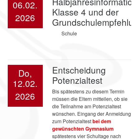
Halbjahresinformation
06.02.
Klasse 4 und der
2026
Grundschulempfehlun
Schule
Entscheidung
Do,
Potenzialtest
12.02.
Bis spätestens zu diesem Termin
2026
müssen die Eltern mitteilen, ob sie
die Teilnahme am Potenzialtest
wünschen. Eingang der Anmeldung
zum Potenzialtest
bei dem
gewünschten Gymnasium
spätestens vier Schultage nach